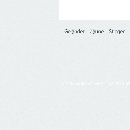
Geländer
Zäune
Stiege
HICK Metallbau GmbH​ _ +43
2713-8