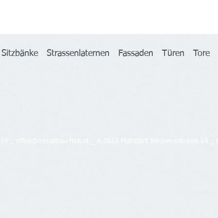
n
Sitzbänke
Strassenlaternen
Fassaden
Türen
Tor
_
259 _
office@metallbau-hick.at
A-3622 Mühldorf, Bergwerkstrasse 50 _