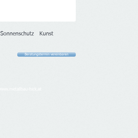
e
Sonnenschutz
Kunst
Beratungstermin vereinbaren
www.metallbau-hick.at