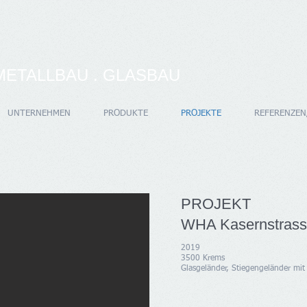
METALLBAU . GLASBAU
UNTERNEHMEN
PRODUKTE
PROJEKTE
REFERENZEN
PROJEKT
WHA Kasernstras
2019
3500 Krems
Glasgeländer, Stiegengeländer mit