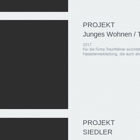
PROJEKT
Junges Wohnen 
2017
Für die Firma Traunfellner errichte
Fassadenverkleidung, die auch al
PROJEKT
SIEDLER