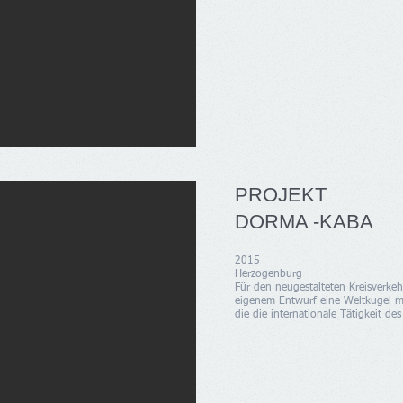
PROJEKT
DORMA -KABA
2015
Herzogenburg
Für den neugestalteten Kreisverke
eigenem Entwurf eine Weltkugel mit
die die internationale Tätigkeit d