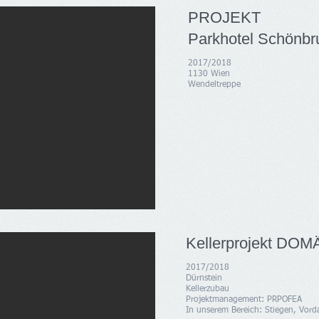
PROJEKT
Parkhotel Schönbr
2017/2018
1130 Wien
Wendeltreppe
Kellerprojekt D
2017/2018
Dürnstein
Kellerzubau
Projektmanagement: PRPOFEA
In unserem Bereich: Stiegen, Vorda