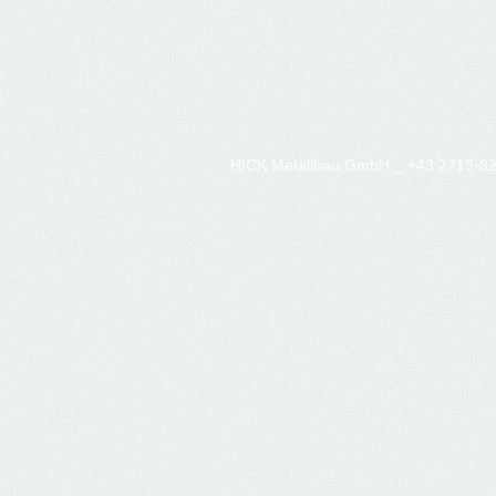
HICK Metallbau GmbH​ _ +43
2713-8