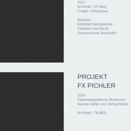
2017
Architekt: DI Mang
Projekt: Hotelzubau
Arbeiten:
Edelstahl-Netzgeländer
Edelstahl Handläufe
Sonnenschutz Alulamelle
PROJEKT
FX PICHLER
2009
Fassadengestaltung Aluminium
Neubau Keller und Verkaufslokal
Architekt: TAUBER