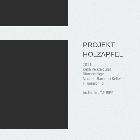
PROJEKT
HOLZAPFEL
2011
Kellerverkleidung
Blumentröge
Neubau Barrique-Keller
Firmenschild
Architekt: TAUBER