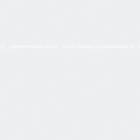
_
259 _
office@metallbau-hick.at
A-3622 Mühldorf, Bergwerkstrasse 50 _