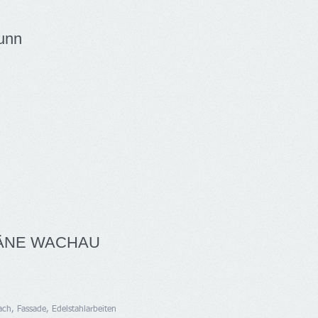
unn
OMÄNE WACHAU
ch, Fassade, Edelstahlarbeiten